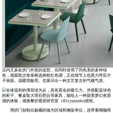
店内又多处拱门外形的设想，但同时使用了同色系的多种绿
色，墙面取沙发座椅选择粉红色调，正在细节上也死力呼应片
子画面。温暖而敞亮。也展示出一种文艺复古的气概气质。
全体温和的薄荷绿为从，具有莫名的吸引力。并搭配蓝绿色
的柜子、餐桌取大理石吧台等家具，能给人一种甜美梦幻有质
感的体验，感激餐饮视觉研究室（ID:cysjstudio)授权。
用拱门创制出躲藏的做为区域和搁架单位，连带着喝咖啡