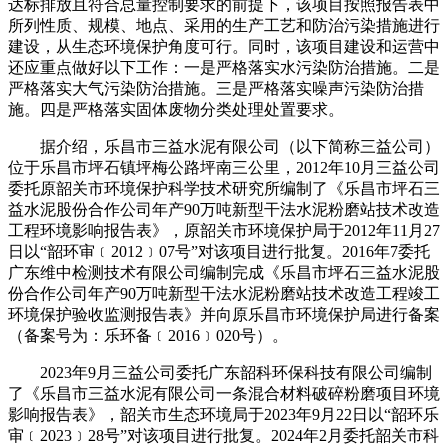
达标排放且符合总量控制要求的前提下，该项目按照报告表中
所列性质、规模、地点、采用的生产工艺和防治污染措施进行
建设，从生态环境保护角度可行。同时，该项目建设和运营中
还应重点做好以下工作：一是严格落实水污染防治措施。二是
严格落实大气污染防治措施。三是严格落实噪声污染防治措
施。四是严格落实固体废物分类处理处置要求。
据介绍，乐昌市三益水泥有限公司（以下简称三益公司）
位于乐昌市坪石镇坪梅公路坪南三公里，2012年10月三益公司
委托原韶关市环境保护科学技术研究所编制了《乐昌市坪石三
益水泥股份合作公司年产90万吨新型干法水泥粉磨站技术改造
工程环境影响报告表》，原韶关市环境保护局于2012年11月27
日以“韶环审﹝2012﹞07号”对该项目进行批复。2016年7委托
广东维中检测技术有限公司编制完成《乐昌市坪石三益水泥股
份合作公司年产90万吨新型干法水泥粉磨站技术改造工程竣工
环境保护验收监测报告表》并向原乐昌市环境保护局进行备案
（备案号为：乐环备﹝2016﹞020号）。
2023年9月三益公司委托广东韶科环保科技有限公司编制
了《乐昌市三益水泥有限公司一条混合材料破碎粉磨项目环境
影响报告表》，韶关市生态环境局于2023年9月22日以“韶环乐
审﹝2023﹞28号”对该项目进行批复。2024年2月委托韶关市科