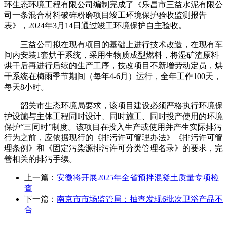
环生态环境工程有限公司编制完成了《乐昌市三益水泥有限公
司一条混合材料破碎粉磨项目竣工环境保护验收监测报告
表》，2024年3月14日通过竣工环境保护自主验收。
三益公司拟在现有项目的基础上进行技术改造，在现有车
间内安装1套烘干系统，采用生物质成型燃料，将湿矿渣原料
烘干后再进行后续的生产工序，技改项目不新增劳动定员，烘
干系统在梅雨季节期间（每年4-6月）运行，全年工作100天，
每天8小时。
韶关市生态环境局要求，该项目建设必须严格执行环境保
护设施与主体工程同时设计、同时施工、同时投产使用的环境
保护“三同时”制度。该项目在投入生产或使用并产生实际排污
行为之前，应依据现行的《排污许可管理办法》《排污许可管
理条例》和《固定污染源排污许可分类管理名录》的要求，完
善相关的排污手续。
上一篇：
安徽将开展2025年全省预拌混凝土质量专项检
查
下一篇：
南京市市场监管局：抽查发现6批次卫浴产品不
合