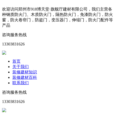
欢迎访问郑州市918博天堂·旗舰厅建材有限公司，我们主营各
种钢质防火门、木质防火门，隔热防火门，免漆防火门，防火
窗，防火卷帘门，防盗门，变压器门，伸缩门，防火门配件等
产品
咨询服务热线
13303831626
首页
关于我们
装修建材知识
装修建材百科
联系我们
咨询服务热线
13303831626