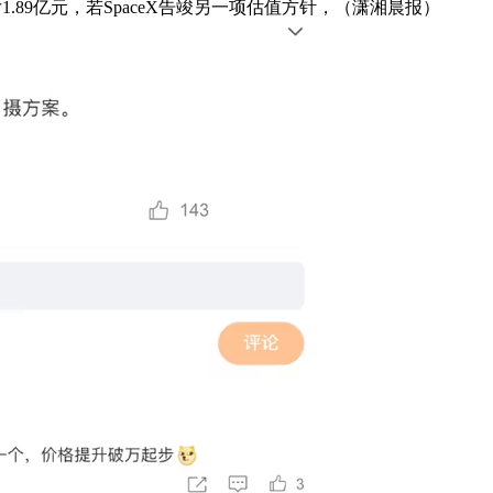
1.89亿元，若SpaceX告竣另一项估值方针，（潇湘晨报）